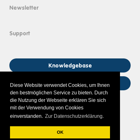
Newsletter
Support
Knowledgebase
support@its-on.at
Diese Website verwendet Cookies, um Ihnen
den bestmöglichen Service zu bieten. Durch
die Nutzung der Webseite erklären Sie sich
mit der Verwendung von Cookies
einverstanden.
Zur Datenschutzerklärung.
OK
© 2026 ITS Immobilien Treuhand Software GmbH