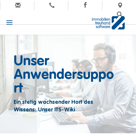
Unser
Anwendersuppo
rt
Ein stetig wachsender Hort des
Wissens: Unser ITS-Wiki